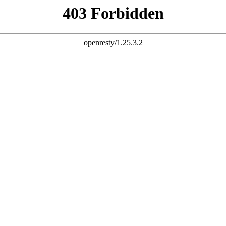
评测
专题
视频
科普
手机跑分库
相机CMOS传感器天梯